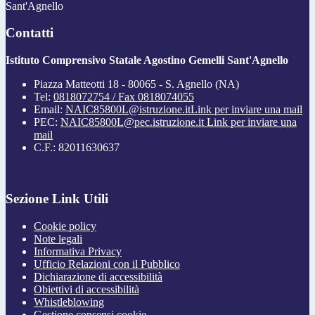
Sant'Agnello
Contatti
Istituto Comprensivo Statale Agostino Gemelli Sant'Agnello
Piazza Matteotti 18 - 80065 - S. Agnello (NA)
Tel:
0818072754 / Fax 0818074055
Email:
NAIC85800L@istruzione.it
Link per inviare una mail
PEC:
NAIC85800L@pec.istruzione.it
Link per inviare una
mail
C.F.: 82011630637
Sezione Link Utili
Cookie policy
Note legali
Informativa Privacy
Ufficio Relazioni con il Pubblico
Dichiarazione di accessibilità
Obiettivi di accessibilità
Whistleblowing
Gestione consensi cookie