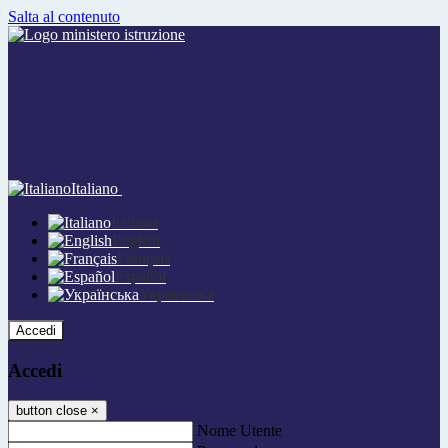
Salta al contenuto
Italiano
Italiano
English
Français
Español
Українська
Accedi
Accedi
button close
×
Nome Utente