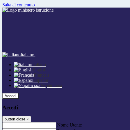
Salta al contenuto
Italiano
Italiano
English
Français
Español
Українська
Accedi
Accedi
button close
×
Nome Utente