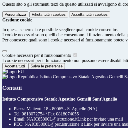
Questo sito o gli strumenti terzi da questo utilizzati si avvalgono di coo
Personalizza
Rifiuta tutti
i cookies
Accetta tutti
i cookies
Gestione cookie
In questa schermata è possibile scegliere quali cookie consentire.
I cookie necessari sono quelli che consentono il funzionamento della pi
Per conoscere quali sono i cookie necessari al funzionamento potete v
Cookie necessari per il funzionamento
I cookie necessari per il funzionamento non possono essere disabilitati.
Accetta tutti
Salva le preferenze
Istituto Comprensivo Statale Agostino Gemelli S
Contatti
Istituto Comprensivo Statale Agostino Gemelli Sant'Agnello
Piazza Matteotti 18 - 80065 - S. Agnello (NA)
Tel:
0818072754 / Fax 0818074055
Email:
NAIC85800L@istruzione.it
Link per inviare una mail
PEC:
NAIC85800L@pec.istruzione.it
Link per inviare una mai