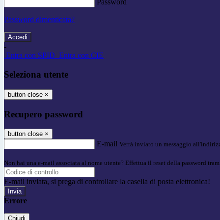
Password
Password dimenticata?
-
Entra con SPID
Entra con CIE
Seleziona utente
button close
×
Recupero password
button close
×
E-mail
Verrà inviato un messaggio all'indirizz
Non hai una e-mail associata al nome utente? Effettua il reset della password tram
E-mail inviata, si prega di controllare la casella di posta elettronica!
Errore
Chiudi