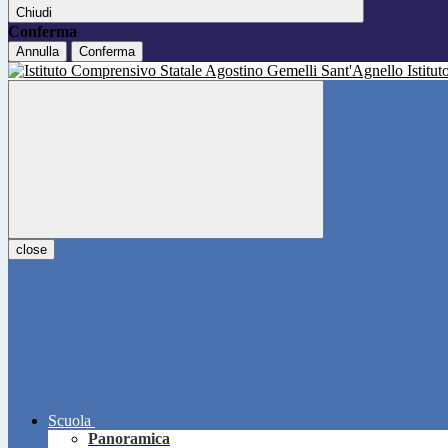
Chiudi
Conferma
Annulla
Conferma
Istitu
close
Scuola
Panoramica