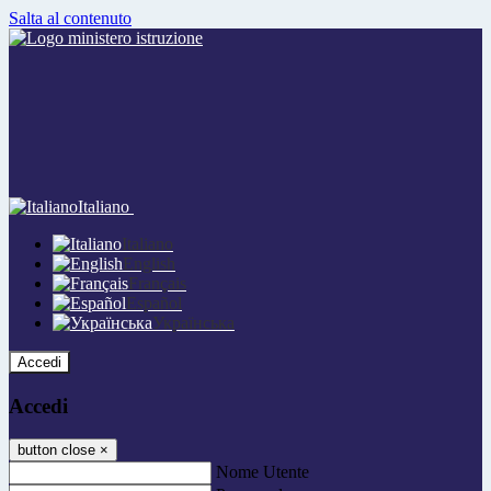
Salta al contenuto
Italiano
Italiano
English
Français
Español
Українська
Accedi
Accedi
button close
×
Nome Utente