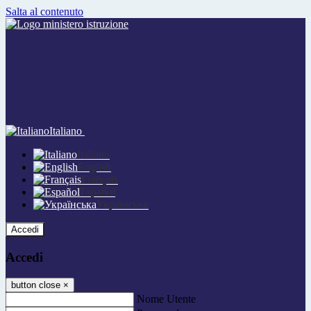
Salta al contenuto
Italiano
Italiano
English
Français
Español
Українська
Accedi
Accedi
button close
×
Nome Utente