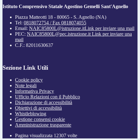
Istituto Comprensivo Statale Agostino Gemelli Sant'Agnello
Piazza Matteotti 18 - 80065 - S. Agnello (NA)
Tel:
0818072754 / Fax 0818074055
Email:
NAIC85800L@istruzione.it
Link per inviare una mail
PEC:
NAIC85800L@pec.istruzione.it
Link per inviare una
mail
C.F.: 82011630637
Sezione Link Utili
Cookie policy
Note legali
Informativa Privacy
Ufficio Relazioni con il Pubblico
Dichiarazione di accessibilità
Obiettivi di accessibilità
Whistleblowing
Gestione consensi cookie
Amministrazione trasparente
Pagina visualizzata
12307
volte