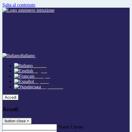
Salta al contenuto
Italiano
Italiano
English
Français
Español
Українська
Accedi
Accedi
button close
×
Nome Utente