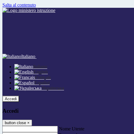
Salta al contenuto
Italiano
Italiano
English
Français
Español
Українська
Accedi
Accedi
button close
×
Nome Utente