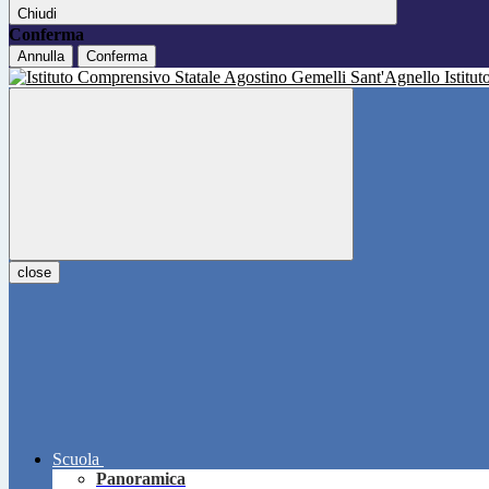
Chiudi
Conferma
Annulla
Conferma
Istitu
close
Scuola
Panoramica