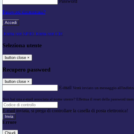
Password
Password dimenticata?
-
Entra con SPID
Entra con CIE
Seleziona utente
button close
×
Recupero password
button close
×
E-mail
Verrà inviato un messaggio all'indirizz
Non hai una e-mail associata al nome utente? Effettua il reset della password tram
E-mail inviata, si prega di controllare la casella di posta elettronica!
Errore
Chiudi