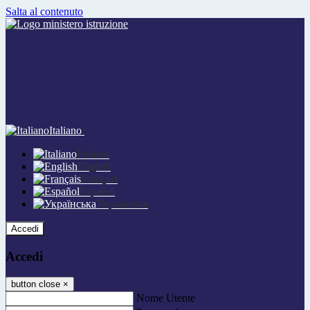
Salta al contenuto
Italiano
Italiano
English
Français
Español
Українська
Accedi
Accedi
button close
×
Nome Utente