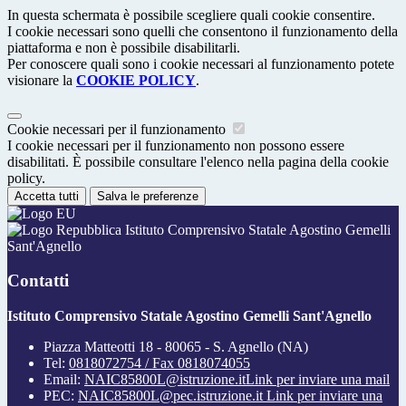
In questa schermata è possibile scegliere quali cookie consentire.
I cookie necessari sono quelli che consentono il funzionamento della
piattaforma e non è possibile disabilitarli.
Per conoscere quali sono i cookie necessari al funzionamento potete
visionare la
COOKIE POLICY
.
Cookie necessari per il funzionamento
I cookie necessari per il funzionamento non possono essere
disabilitati. È possibile consultare l'elenco nella pagina della cookie
policy.
Accetta tutti
Salva le preferenze
Istituto Comprensivo Statale Agostino Gemelli
Sant'Agnello
Contatti
Istituto Comprensivo Statale Agostino Gemelli Sant'Agnello
Piazza Matteotti 18 - 80065 - S. Agnello (NA)
Tel:
0818072754 / Fax 0818074055
Email:
NAIC85800L@istruzione.it
Link per inviare una mail
PEC:
NAIC85800L@pec.istruzione.it
Link per inviare una