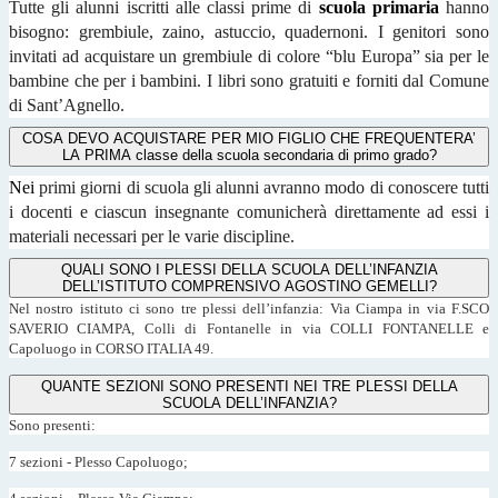
Tutte gli alunni iscritti alle classi prime di
scuola primaria
hanno
bisogno: grembiule, zaino, astuccio, quadernoni. I genitori sono
invitati ad acquistare un grembiule di colore “blu Europa” sia per le
bambine che per i bambini. I libri sono gratuiti e forniti dal Comune
di Sant’Agnello.
COSA DEVO ACQUISTARE PER MIO FIGLIO CHE FREQUENTERA’
LA PRIMA classe della scuola secondaria di primo grado?
Nei
primi giorni di scuola gli alunni avranno modo di conoscere tutti
i docenti e ciascun insegnante comunicherà direttamente ad essi i
materiali necessari per le varie discipline.
QUALI SONO I PLESSI DELLA SCUOLA DELL’INFANZIA
DELL’ISTITUTO COMPRENSIVO AGOSTINO GEMELLI?
Nel nostro istituto ci sono tre plessi dell’infanzia: Via Ciampa in via F.SCO
SAVERIO CIAMPA, Colli di Fontanelle in via COLLI FONTANELLE e
Capoluogo in CORSO ITALIA 49.
QUANTE SEZIONI SONO PRESENTI NEI TRE PLESSI DELLA
SCUOLA DELL’INFANZIA?
Sono presenti:
7 sezioni - Plesso Capoluogo;