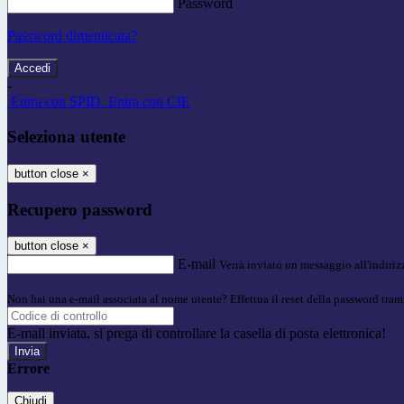
Password
Password dimenticata?
-
Entra con SPID
Entra con CIE
Seleziona utente
button close
×
Recupero password
button close
×
E-mail
Verrà inviato un messaggio all'indirizz
Non hai una e-mail associata al nome utente? Effettua il reset della password tram
E-mail inviata, si prega di controllare la casella di posta elettronica!
Errore
Chiudi