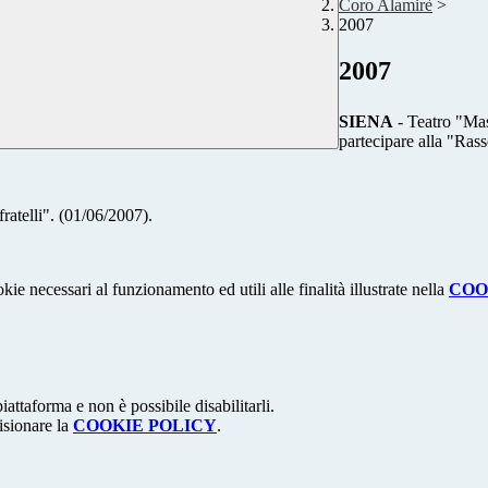
Coro Alamirè
>
2007
2007
SIENA
- Teatro "Mas
partecipare alla "Ras
ratelli". (01/06/2007).
kie necessari al funzionamento ed utili alle finalità illustrate nella
COO
attaforma e non è possibile disabilitarli.
isionare la
COOKIE POLICY
.