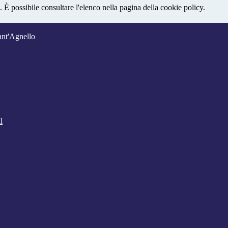
 È possibile consultare l'elenco nella pagina della cookie policy.
ant'Agnello
l