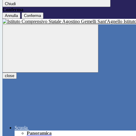
Chiudi
Conferma
Annulla
Conferma
Istitu
close
Scuola
Panoramica