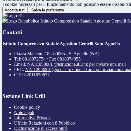
I cookie necessari per il funzionamento non possono essere disabilitati.
Accetta tutti
Salva le preferenze
Istituto Comprensivo Statale Agostino Gemelli S
Contatti
Istituto Comprensivo Statale Agostino Gemelli Sant'Agnello
Piazza Matteotti 18 - 80065 - S. Agnello (NA)
Tel:
0818072754 / Fax 0818074055
Email:
NAIC85800L@istruzione.it
Link per inviare una mail
PEC:
NAIC85800L@pec.istruzione.it
Link per inviare una mai
C.F.: 82011630637
Sezione Link Utili
Cookie policy
Note legali
Informativa Privacy
Ufficio Relazioni con il Pubblico
Dichiarazione di accessibilità