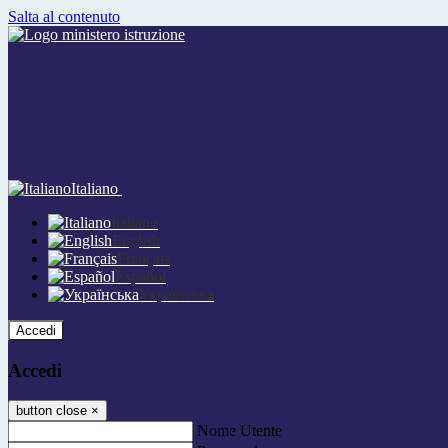
Salta al contenuto
Italiano
Italiano
English
Français
Español
Українська
Accedi
Accedi
button close
×
Nome Utente