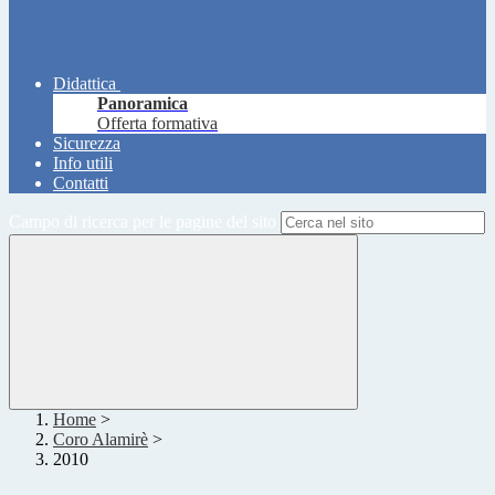
Didattica
Panoramica
Offerta formativa
Sicurezza
Info utili
Contatti
Campo di ricerca per le pagine del sito
Home
>
Coro Alamirè
>
2010