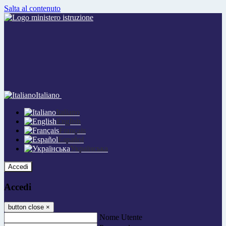
Salta al contenuto
Italiano
Italiano
English
Français
Español
Українська
Accedi
Accedi
button close
×
Nome Utente