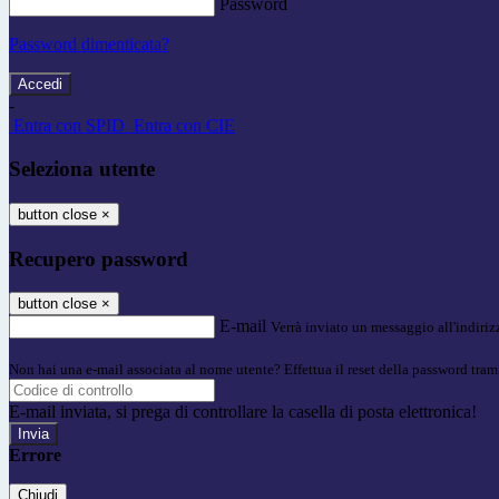
Password
Password dimenticata?
-
Entra con SPID
Entra con CIE
Seleziona utente
button close
×
Recupero password
button close
×
E-mail
Verrà inviato un messaggio all'indirizz
Non hai una e-mail associata al nome utente? Effettua il reset della password tram
E-mail inviata, si prega di controllare la casella di posta elettronica!
Errore
Chiudi