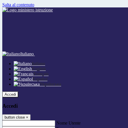
Salta al contenuto
Italiano
Italiano
English
Français
Español
Українська
Accedi
Accedi
button close
×
Nome Utente