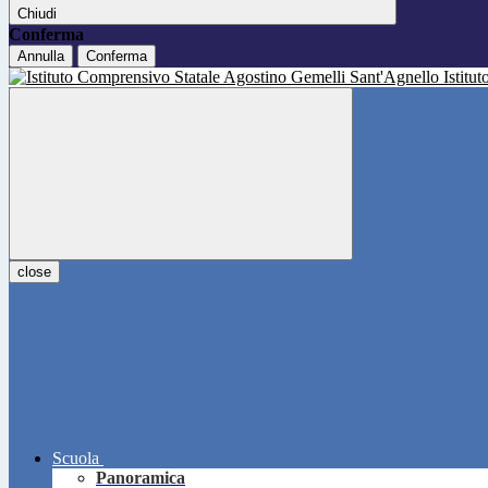
Chiudi
Conferma
Annulla
Conferma
Istitu
close
Scuola
Panoramica