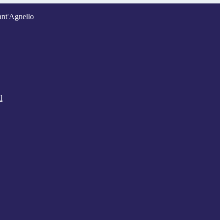
ant'Agnello
l