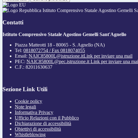
Istituto Comprensivo Statale Agostino Gemelli S
Contatti
Istituto Comprensivo Statale Agostino Gemelli Sant'Agnello
Piazza Matteotti 18 - 80065 - S. Agnello (NA)
Tel:
0818072754 / Fax 0818074055
Email:
NAIC85800L@istruzione.it
Link per inviare una mail
PEC:
NAIC85800L@pec.istruzione.it
Link per inviare una mai
C.F.: 82011630637
Sezione Link Utili
Cookie policy
Note legali
Informativa Privacy
Ufficio Relazioni con il Pubblico
Dichiarazione di accessibilità
Obiettivi di accessibilità
Whistleblowing