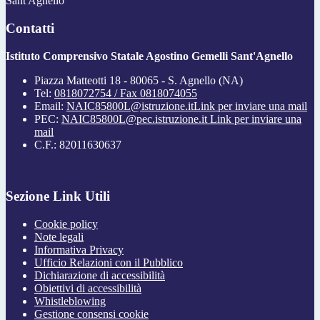
Sant'Agnello
Contatti
Istituto Comprensivo Statale Agostino Gemelli Sant'Agnello
Piazza Matteotti 18 - 80065 - S. Agnello (NA)
Tel:
0818072754 / Fax 0818074055
Email:
NAIC85800L@istruzione.it
Link per inviare una mail
PEC:
NAIC85800L@pec.istruzione.it
Link per inviare una
mail
C.F.: 82011630637
Sezione Link Utili
Cookie policy
Note legali
Informativa Privacy
Ufficio Relazioni con il Pubblico
Dichiarazione di accessibilità
Obiettivi di accessibilità
Whistleblowing
Gestione consensi cookie