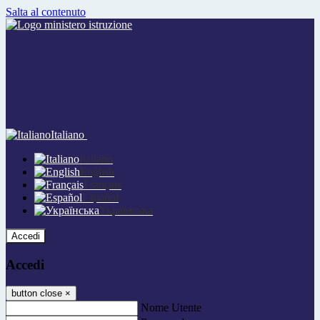
Salta al contenuto
Italiano
Italiano
English
Français
Español
Українська
Accedi
Accedi
button close
×
Nome Utente