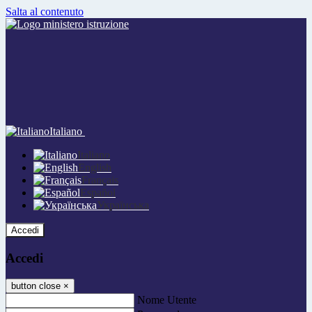
Salta al contenuto
Italiano
Italiano
English
Français
Español
Українська
Accedi
Accedi
button close
×
Nome Utente