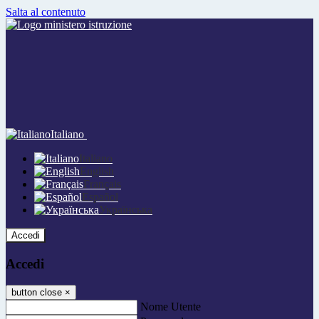
Salta al contenuto
Italiano
Italiano
English
Français
Español
Українська
Accedi
Accedi
button close
×
Nome Utente