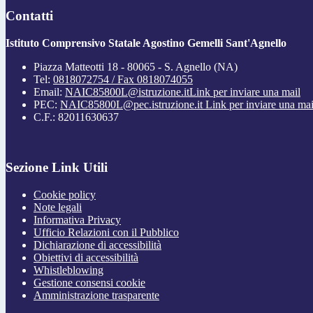
Contatti
Istituto Comprensivo Statale Agostino Gemelli Sant'Agnello
Piazza Matteotti 18 - 80065 - S. Agnello (NA)
Tel:
0818072754 / Fax 0818074055
Email:
NAIC85800L@istruzione.it
Link per inviare una mail
PEC:
NAIC85800L@pec.istruzione.it
Link per inviare una mai
C.F.: 82011630637
Sezione Link Utili
Cookie policy
Note legali
Informativa Privacy
Ufficio Relazioni con il Pubblico
Dichiarazione di accessibilità
Obiettivi di accessibilità
Whistleblowing
Gestione consensi cookie
Amministrazione trasparente