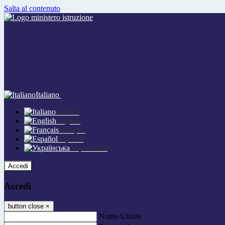
Salta al contenuto
Italiano
Italiano
English
Français
Español
Українська
Accedi
Accedi
button close
×
Nome Utente