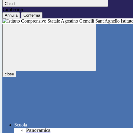
Chiudi
Conferma
Annulla
Conferma
Istitu
close
Scuola
Panoramica