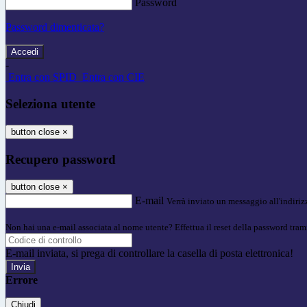
Password
Password dimenticata?
-
Entra con SPID
Entra con CIE
Seleziona utente
button close
×
Recupero password
button close
×
E-mail
Verrà inviato un messaggio all'indirizz
Non hai una e-mail associata al nome utente? Effettua il reset della password tram
E-mail inviata, si prega di controllare la casella di posta elettronica!
Errore
Chiudi