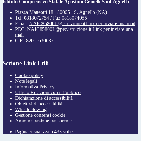
Istituto Comprensivo Statale Agostino Gemelli Sant'Agnello
Piazza Matteotti 18 - 80065 - S. Agnello (NA)
Tel:
0818072754 / Fax 0818074055
Email:
NAIC85800L@istruzione.it
Link per inviare una mail
PEC:
NAIC85800L@pec.istruzione.it
Link per inviare una
mail
C.F.: 82011630637
Sezione Link Utili
Cookie policy
Note legali
Informativa Privacy
Ufficio Relazioni con il Pubblico
Dichiarazione di accessibilità
Obiettivi di accessibilità
Whistleblowing
Gestione consensi cookie
Amministrazione trasparente
Pagina visualizzata
433
volte