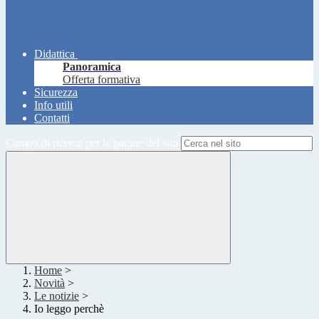
Didattica
Panoramica
Offerta formativa
Sicurezza
Info utili
Contatti
Campo di ricerca per le pagine del sito
Home
>
Novità
>
Le notizie
>
Io leggo perchè