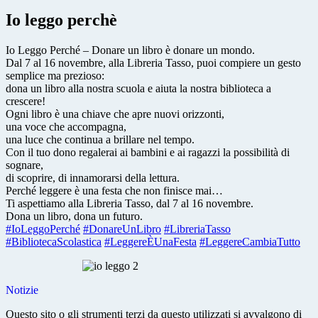
Io leggo perchè
Io Leggo Perché – Donare un libro è donare un mondo.
Dal 7 al 16 novembre, alla Libreria Tasso, puoi compiere un gesto
semplice ma prezioso:
dona un libro alla nostra scuola e aiuta la nostra biblioteca a
crescere!
Ogni libro è una chiave che apre nuovi orizzonti,
una voce che accompagna,
una luce che continua a brillare nel tempo.
Con il tuo dono regalerai ai bambini e ai ragazzi la possibilità di
sognare,
di scoprire, di innamorarsi della lettura.
Perché leggere è una festa che non finisce mai…
Ti aspettiamo alla Libreria Tasso, dal 7 al 16 novembre.
Dona un libro, dona un futuro.
#IoLeggoPerché
#DonareUnLibro
#LibreriaTasso
#BibliotecaScolastica
#LeggereÈUnaFesta
#LeggereCambiaTutto
Notizie
Questo sito o gli strumenti terzi da questo utilizzati si avvalgono di