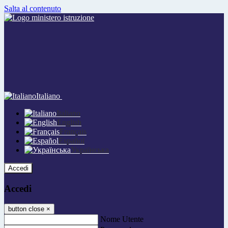
Salta al contenuto
Italiano
Italiano
English
Français
Español
Українська
Accedi
Accedi
button close
×
Nome Utente