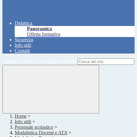
Didattica
Panoramica
Offerta formativa
Sicurezza
Info utili
Contatti
Campo di ricerca per le pagine del sito
Home
>
Info utili
>
Personale scolastico
>
Modulistica Docenti e ATA
>