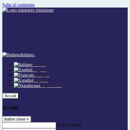
Salta al contenuto
Italiano
Italiano
English
Français
Español
Українська
Accedi
Accedi
button close
×
Nome Utente