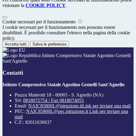
visionare la
COOKIE POLICY
.
Cookie necessari per il funzionamento
I cookie necessari per il funzionamento non possono essere
disabilitati. È possibile consultare l'elenco nella pagina della cookie
policy.
Accetta tutti
Salva le preferenze
Istituto Comprensivo Statale Agostino Gemelli
Sant'Agnello
Contatti
Istituto Comprensivo Statale Agostino Gemelli Sant'Agnello
Piazza Matteotti 18 - 80065 - S. Agnello (NA)
Tel:
0818072754 / Fax 0818074055
Email:
NAIC85800L@istruzione.it
Link per inviare una mail
PEC:
NAIC85800L@pec.istruzione.it
Link per inviare una
mail
C.F.: 82011630637