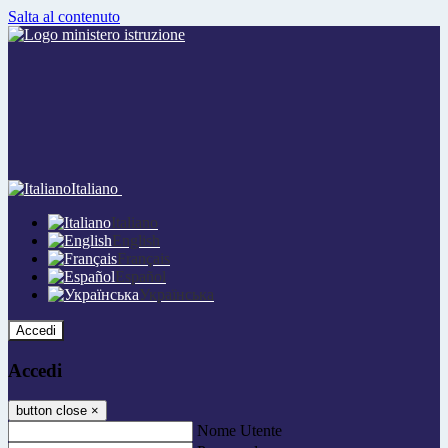
Salta al contenuto
Italiano
Italiano
English
Français
Español
Українська
Accedi
Accedi
button close
×
Nome Utente