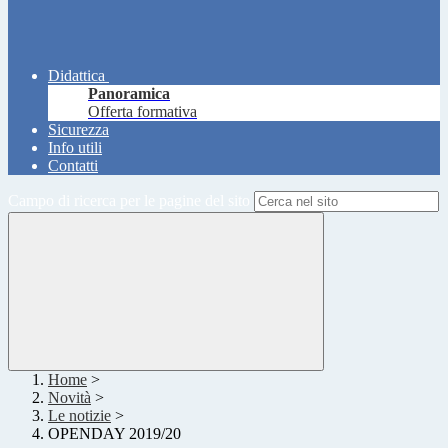
Didattica
Panoramica
Offerta formativa
Sicurezza
Info utili
Contatti
Campo di ricerca per le pagine del sito
Home
>
Novità
>
Le notizie
>
OPENDAY 2019/20