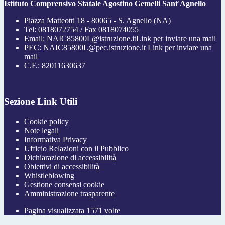
Istituto Comprensivo Statale Agostino Gemelli Sant'Agnello
Piazza Matteotti 18 - 80065 - S. Agnello (NA)
Tel:
0818072754 / Fax 0818074055
Email:
NAIC85800L@istruzione.it
Link per inviare una mail
PEC:
NAIC85800L@pec.istruzione.it
Link per inviare una
mail
C.F.: 82011630637
Sezione Link Utili
Cookie policy
Note legali
Informativa Privacy
Ufficio Relazioni con il Pubblico
Dichiarazione di accessibilità
Obiettivi di accessibilità
Whistleblowing
Gestione consensi cookie
Amministrazione trasparente
Pagina visualizzata
1571
volte