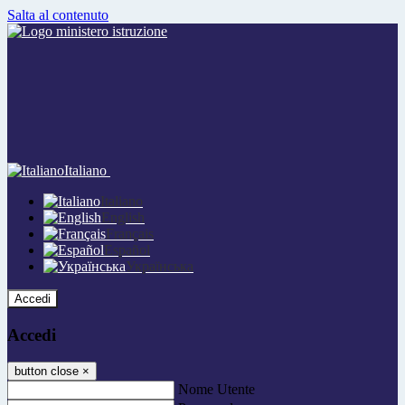
Salta al contenuto
Italiano
Italiano
English
Français
Español
Українська
Accedi
Accedi
button close
×
Nome Utente