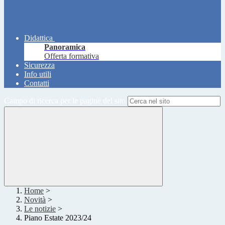
Didattica
Panoramica
Offerta formativa
Sicurezza
Info utili
Contatti
Campo di ricerca per le pagine del sito
Home
>
Novità
>
Le notizie
>
Piano Estate 2023/24