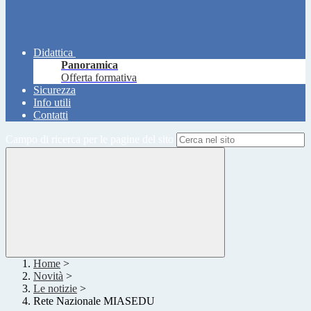
Didattica
Panoramica
Offerta formativa
Sicurezza
Info utili
Contatti
Campo di ricerca per le pagine del sito
Home
>
Novità
>
Le notizie
>
Rete Nazionale MIASEDU