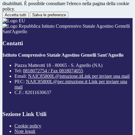
disabilitati. È possibile consultare l'elenco nella pagina della cookie
policy.
Accetta tutti
Salva le preferenze
Istituto Comprensivo Statale Agostino Gemelli
Sant'Agnello
Contatti
Istituto Comprensivo Statale Agostino Gemelli Sant'Agnello
Piazza Matteotti 18 - 80065 - S. Agnello (NA)
Tel:
0818072754 / Fax 0818074055
Email:
NAIC85800L@istruzione.it
Link per inviare una mail
PEC:
NAIC85800L@pec.istruzione.it
Link per inviare una
mail
C.F.: 82011630637
Sezione Link Utili
Cookie policy
Note legali