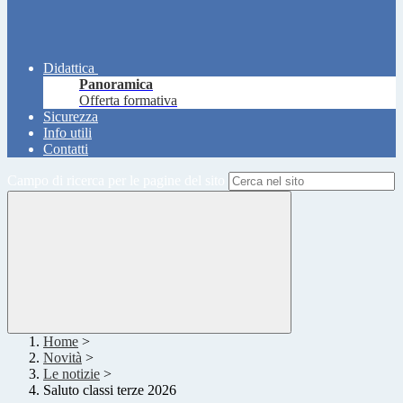
Didattica
Panoramica
Offerta formativa
Sicurezza
Info utili
Contatti
Campo di ricerca per le pagine del sito
Home
>
Novità
>
Le notizie
>
Saluto classi terze 2026