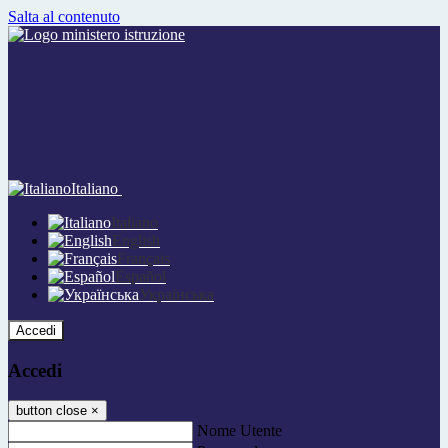
Salta al contenuto
Italiano
Italiano
English
Français
Español
Українська
Accedi
Accedi
button close
×
Nome Utente