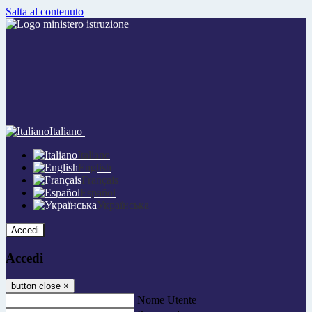
Salta al contenuto
Italiano
Italiano
English
Français
Español
Українська
Accedi
Accedi
button close
×
Nome Utente