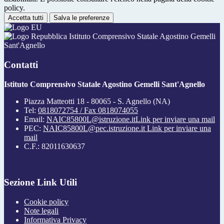
policy.
Accetta tutti
Salva le preferenze
Istituto Comprensivo Statale Agostino Gemelli
Sant'Agnello
Contatti
Istituto Comprensivo Statale Agostino Gemelli Sant'Agnello
Piazza Matteotti 18 - 80065 - S. Agnello (NA)
Tel:
0818072754 / Fax 0818074055
Email:
NAIC85800L@istruzione.it
Link per inviare una mail
PEC:
NAIC85800L@pec.istruzione.it
Link per inviare una
mail
C.F.: 82011630637
Sezione Link Utili
Cookie policy
Note legali
Informativa Privacy