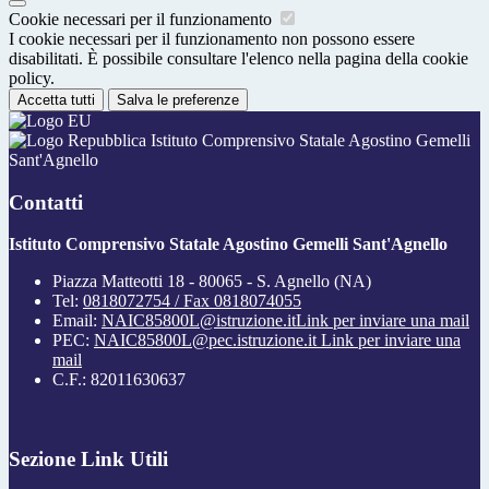
Cookie necessari per il funzionamento
I cookie necessari per il funzionamento non possono essere
disabilitati. È possibile consultare l'elenco nella pagina della cookie
policy.
Accetta tutti
Salva le preferenze
Istituto Comprensivo Statale Agostino Gemelli
Sant'Agnello
Contatti
Istituto Comprensivo Statale Agostino Gemelli Sant'Agnello
Piazza Matteotti 18 - 80065 - S. Agnello (NA)
Tel:
0818072754 / Fax 0818074055
Email:
NAIC85800L@istruzione.it
Link per inviare una mail
PEC:
NAIC85800L@pec.istruzione.it
Link per inviare una
mail
C.F.: 82011630637
Sezione Link Utili