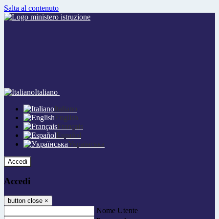
Salta al contenuto
Italiano
Italiano
English
Français
Español
Українська
Accedi
Accedi
button close
×
Nome Utente