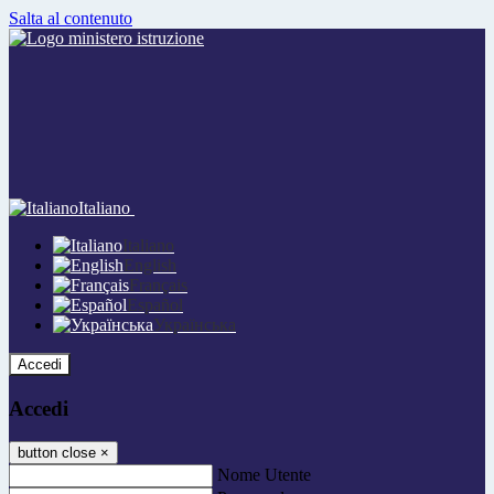
Salta al contenuto
Italiano
Italiano
English
Français
Español
Українська
Accedi
Accedi
button close
×
Nome Utente