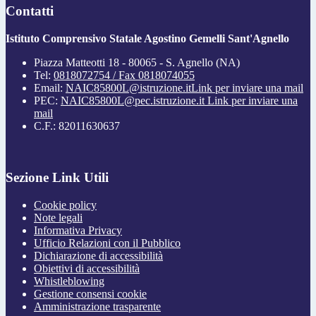
Contatti
Istituto Comprensivo Statale Agostino Gemelli Sant'Agnello
Piazza Matteotti 18 - 80065 - S. Agnello (NA)
Tel:
0818072754 / Fax 0818074055
Email:
NAIC85800L@istruzione.it
Link per inviare una mail
PEC:
NAIC85800L@pec.istruzione.it
Link per inviare una
mail
C.F.: 82011630637
Sezione Link Utili
Cookie policy
Note legali
Informativa Privacy
Ufficio Relazioni con il Pubblico
Dichiarazione di accessibilità
Obiettivi di accessibilità
Whistleblowing
Gestione consensi cookie
Amministrazione trasparente