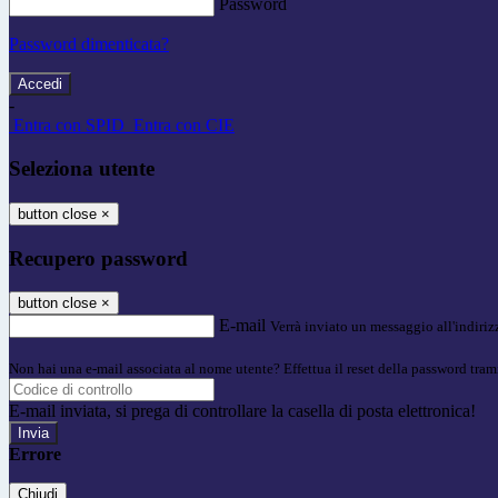
Password
Password dimenticata?
-
Entra con SPID
Entra con CIE
Seleziona utente
button close
×
Recupero password
button close
×
E-mail
Verrà inviato un messaggio all'indirizz
Non hai una e-mail associata al nome utente? Effettua il reset della password tram
E-mail inviata, si prega di controllare la casella di posta elettronica!
Errore
Chiudi