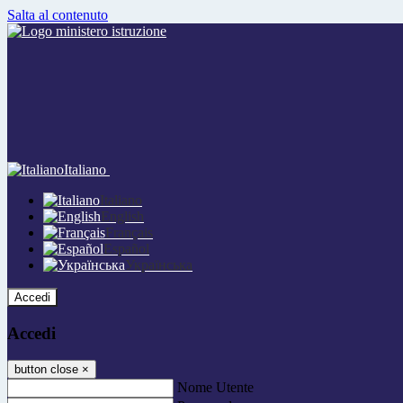
Salta al contenuto
Italiano
Italiano
English
Français
Español
Українська
Accedi
Accedi
button close
×
Nome Utente