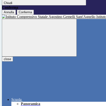
Chiudi
Conferma
Annulla
Conferma
Istitu
close
Scuola
Panoramica