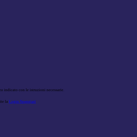
o indicato con le istruzioni necessarie.
ite la
Login Spaggiari