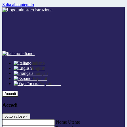
Salta al contenuto
Italiano
Italiano
English
Français
Español
Українська
Accedi
Accedi
button close
×
Nome Utente