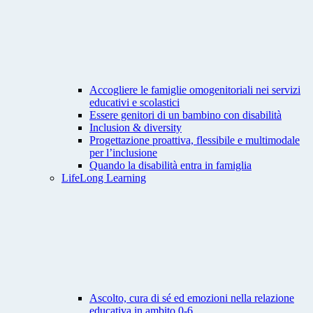
Accogliere le famiglie omogenitoriali nei servizi
educativi e scolastici
Essere genitori di un bambino con disabilità
Inclusion & diversity
Progettazione proattiva, flessibile e multimodale
per l’inclusione
Quando la disabilità entra in famiglia
LifeLong Learning
Ascolto, cura di sé ed emozioni nella relazione
educativa in ambito 0-6