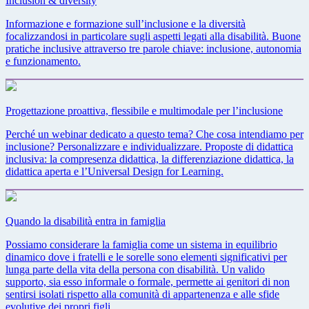
Inclusion & diversity
Informazione e formazione sull’inclusione e la diversità
focalizzandosi in particolare sugli aspetti legati alla disabilità. Buone
pratiche inclusive attraverso tre parole chiave: inclusione, autonomia
e funzionamento.
Progettazione proattiva, flessibile e multimodale per l’inclusione
Perché un webinar dedicato a questo tema? Che cosa intendiamo per
inclusione? Personalizzare e individualizzare. Proposte di didattica
inclusiva: la compresenza didattica, la differenziazione didattica, la
didattica aperta e l’Universal Design for Learning.
Quando la disabilità entra in famiglia
Possiamo considerare la famiglia come un sistema in equilibrio
dinamico dove i fratelli e le sorelle sono elementi significativi per
lunga parte della vita della persona con disabilità. Un valido
supporto, sia esso informale o formale, permette ai genitori di non
sentirsi isolati rispetto alla comunità di appartenenza e alle sfide
evolutive dei propri figli.