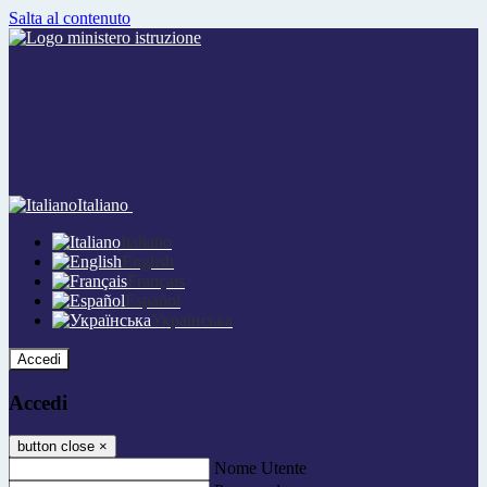
Salta al contenuto
Italiano
Italiano
English
Français
Español
Українська
Accedi
Accedi
button close
×
Nome Utente