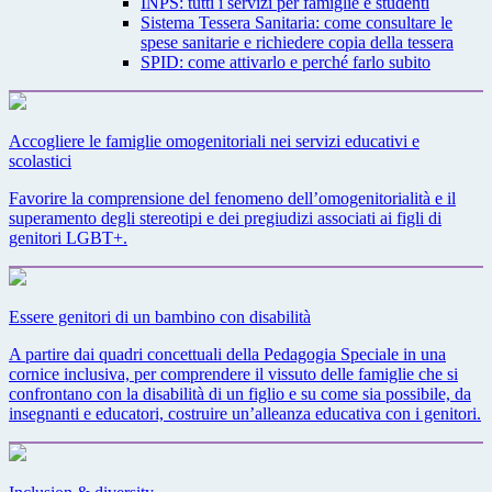
INPS: tutti i servizi per famiglie e studenti
Sistema Tessera Sanitaria: come consultare le
spese sanitarie e richiedere copia della tessera
SPID: come attivarlo e perché farlo subito
Accogliere le famiglie omogenitoriali nei servizi educativi e
scolastici
Favorire la comprensione del fenomeno dell’omogenitorialità e il
superamento degli stereotipi e dei pregiudizi associati ai figli di
genitori LGBT+.
Essere genitori di un bambino con disabilità
A partire dai quadri concettuali della Pedagogia Speciale in una
cornice inclusiva, per comprendere il vissuto delle famiglie che si
confrontano con la disabilità di un figlio e su come sia possibile, da
insegnanti e educatori, costruire un’alleanza educativa con i genitori.