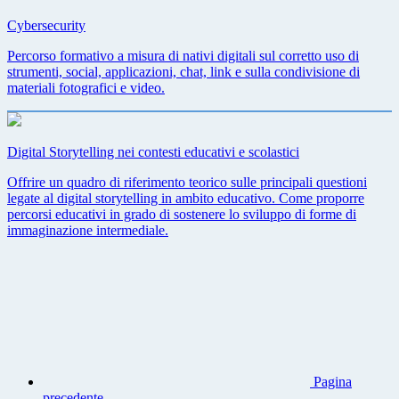
Cybersecurity
Percorso formativo a misura di nativi digitali sul corretto uso di
strumenti, social, applicazioni, chat, link e sulla condivisione di
materiali fotografici e video.
Digital Storytelling nei contesti educativi e scolastici
Offrire un quadro di riferimento teorico sulle principali questioni
legate al digital storytelling in ambito educativo. Come proporre
percorsi educativi in grado di sostenere lo sviluppo di forme di
immaginazione intermediale.
Pagina
precedente