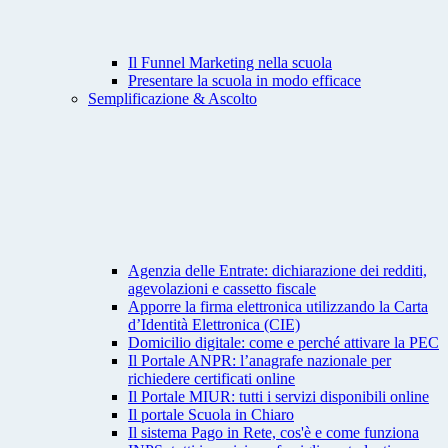
Il Funnel Marketing nella scuola
Presentare la scuola in modo efficace
Semplificazione & Ascolto
Agenzia delle Entrate: dichiarazione dei redditi,
agevolazioni e cassetto fiscale
Apporre la firma elettronica utilizzando la Carta
d’Identità Elettronica (CIE)
Domicilio digitale: come e perché attivare la PEC
Il Portale ANPR: l’anagrafe nazionale per
richiedere certificati online
Il Portale MIUR: tutti i servizi disponibili online
Il portale Scuola in Chiaro
Il sistema Pago in Rete, cos'è e come funziona