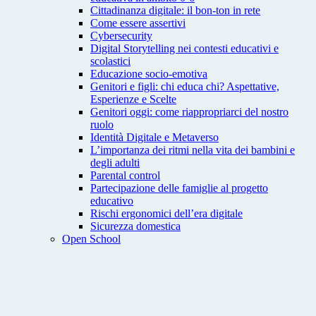
Cittadinanza digitale: il bon-ton in rete
Come essere assertivi
Cybersecurity
Digital Storytelling nei contesti educativi e
scolastici
Educazione socio-emotiva
Genitori e figli: chi educa chi? Aspettative,
Esperienze e Scelte
Genitori oggi: come riappropriarci del nostro
ruolo
Identità Digitale e Metaverso
L’importanza dei ritmi nella vita dei bambini e
degli adulti
Parental control
Partecipazione delle famiglie al progetto
educativo
Rischi ergonomici dell’era digitale
Sicurezza domestica
Open School