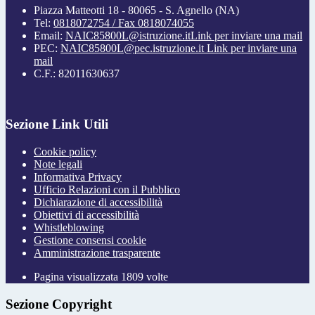
Piazza Matteotti 18 - 80065 - S. Agnello (NA)
Tel:
0818072754 / Fax 0818074055
Email:
NAIC85800L@istruzione.it
Link per inviare una mail
PEC:
NAIC85800L@pec.istruzione.it
Link per inviare una
mail
C.F.: 82011630637
Sezione Link Utili
Cookie policy
Note legali
Informativa Privacy
Ufficio Relazioni con il Pubblico
Dichiarazione di accessibilità
Obiettivi di accessibilità
Whistleblowing
Gestione consensi cookie
Amministrazione trasparente
Pagina visualizzata
1809
volte
Sezione Copyright