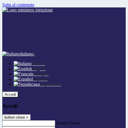
Salta al contenuto
Italiano
Italiano
English
Français
Español
Українська
Accedi
Accedi
button close
×
Nome Utente