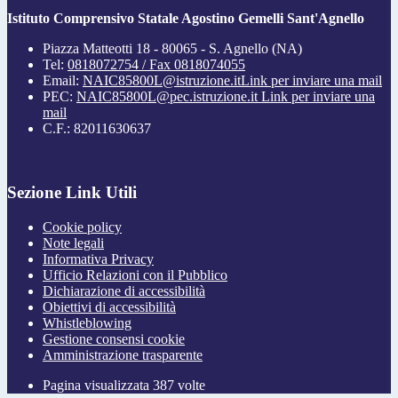
Istituto Comprensivo Statale Agostino Gemelli Sant'Agnello
Piazza Matteotti 18 - 80065 - S. Agnello (NA)
Tel:
0818072754 / Fax 0818074055
Email:
NAIC85800L@istruzione.it
Link per inviare una mail
PEC:
NAIC85800L@pec.istruzione.it
Link per inviare una
mail
C.F.: 82011630637
Sezione Link Utili
Cookie policy
Note legali
Informativa Privacy
Ufficio Relazioni con il Pubblico
Dichiarazione di accessibilità
Obiettivi di accessibilità
Whistleblowing
Gestione consensi cookie
Amministrazione trasparente
Pagina visualizzata
387
volte