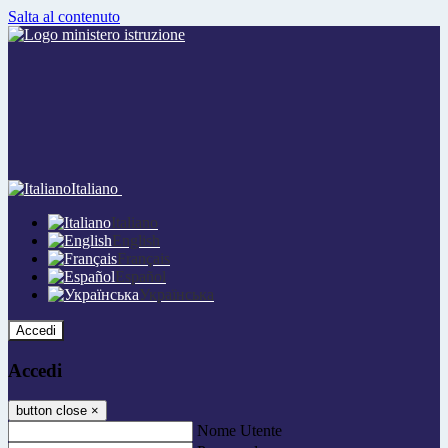
Salta al contenuto
Italiano
Italiano
English
Français
Español
Українська
Accedi
Accedi
button close
×
Nome Utente