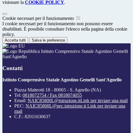
visionare la
COOKIE POLICY
.
Cookie necessari per il funzionamento
I cookie necessari per il funzionamento non possono essere
disabilitati. È possibile consultare l'elenco nella pagina della cookie
policy.
Accetta tutti
Salva le preferenze
Istituto Comprensivo Statale Agostino Gemelli
Sant'Agnello
Contatti
Istituto Comprensivo Statale Agostino Gemelli Sant'Agnello
Piazza Matteotti 18 - 80065 - S. Agnello (NA)
Tel:
0818072754 / Fax 0818074055
Email:
NAIC85800L@istruzione.it
Link per inviare una mail
PEC:
NAIC85800L@pec.istruzione.it
Link per inviare una
mail
C.F.: 82011630637