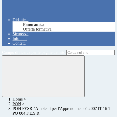
Didattica
Panoramica
Offerta formativa
Sicurezza
Info utili
Contatti
Campo di ricerca per le pagine del sito
Home
>
PON
>
PON FESR "Ambienti per l'Apprendimento" 2007 IT 16 1
PO 004 F.E.S.R.