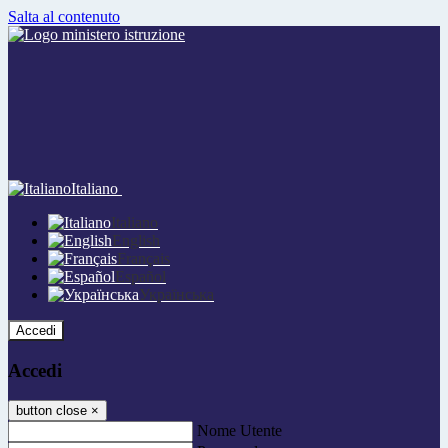
Salta al contenuto
Italiano
Italiano
English
Français
Español
Українська
Accedi
Accedi
button close
×
Nome Utente