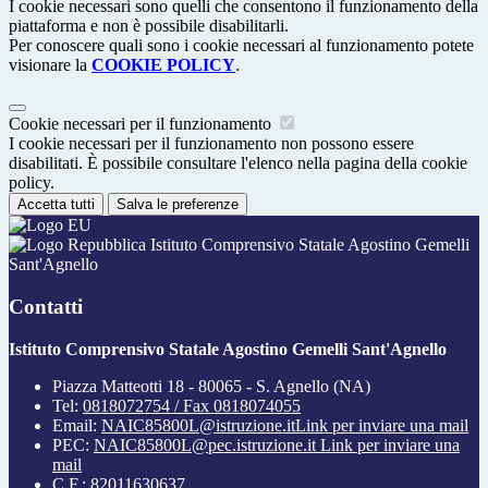
I cookie necessari sono quelli che consentono il funzionamento della
piattaforma e non è possibile disabilitarli.
Per conoscere quali sono i cookie necessari al funzionamento potete
visionare la
COOKIE POLICY
.
Cookie necessari per il funzionamento
I cookie necessari per il funzionamento non possono essere
disabilitati. È possibile consultare l'elenco nella pagina della cookie
policy.
Accetta tutti
Salva le preferenze
Istituto Comprensivo Statale Agostino Gemelli
Sant'Agnello
Contatti
Istituto Comprensivo Statale Agostino Gemelli Sant'Agnello
Piazza Matteotti 18 - 80065 - S. Agnello (NA)
Tel:
0818072754 / Fax 0818074055
Email:
NAIC85800L@istruzione.it
Link per inviare una mail
PEC:
NAIC85800L@pec.istruzione.it
Link per inviare una
mail
C.F.: 82011630637