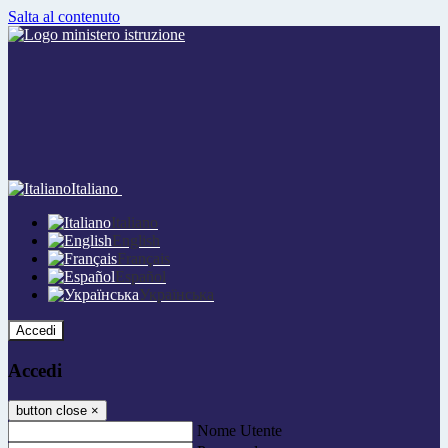
Salta al contenuto
Italiano
Italiano
English
Français
Español
Українська
Accedi
Accedi
button close
×
Nome Utente