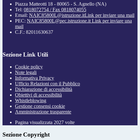
Piazza Matteotti 18 - 80065 - S. Agnello (NA)
Tel:
0818072754 / Fax 0818074055
Email:
NAIC85800L@istruzione.it
Link per inviare una mail
PEC:
NAIC85800L@pec.istruzione.it
Link per inviare una
mail
C.F.: 82011630637
Sezione Link Utili
Cookie policy
Note legali
Informativa Privacy
Ufficio Relazioni con il Pubblico
Dichiarazione di accessibilità
Obiettivi di accessibilità
Whistleblowing
Gestione consensi cookie
Amministrazione trasparente
Pagina visualizzata
2027
volte
Sezione Copyright