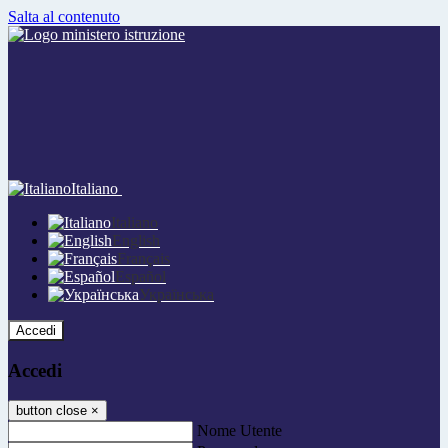
Salta al contenuto
Italiano
Italiano
English
Français
Español
Українська
Accedi
Accedi
button close
×
Nome Utente