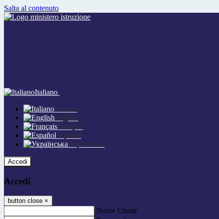
Salta al contenuto
Italiano
Italiano
English
Français
Español
Українська
Accedi
Accedi
button close
×
Nome Utente