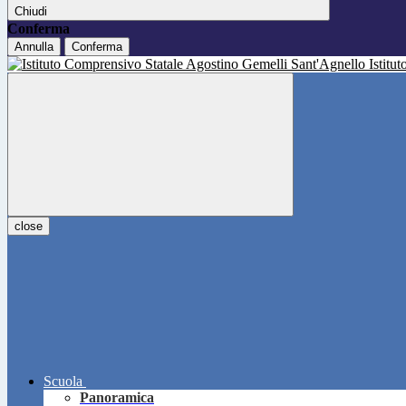
Chiudi
Conferma
Annulla
Conferma
Istitu
close
Scuola
Panoramica