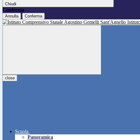
Chiudi
Conferma
Annulla
Conferma
Istitu
close
Scuola
Panoramica