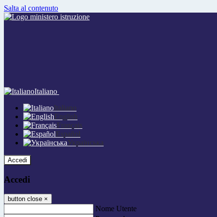
Salta al contenuto
Italiano
Italiano
English
Français
Español
Українська
Accedi
Accedi
button close
×
Nome Utente