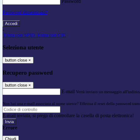
Password
Password dimenticata?
-
Entra con SPID
Entra con CIE
Seleziona utente
button close
×
Recupero password
button close
×
E-mail
Verrà inviato un messaggio all'indirizz
Non hai una e-mail associata al nome utente? Effettua il reset della password tram
E-mail inviata, si prega di controllare la casella di posta elettronica!
Errore
Chiudi