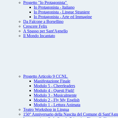
Progetto "Io Protagonista"
Io Protagonista - Italiano
Io Protagonista - Lingue Straniere
Io Protagonista - Arte ed Immagine
Da Falcone a Borsellino
Crescere Felix
A Spasso per Sant'Agnello
Il Mondo Incantato
Progetto Articolo 9 CCNL
Manifestazione Finale
Modulo 5 - Cheerleaders
Modulo 4 - Questi Figli!
Modulo 3 - Musicalmente
Modulo 2 - Fly My English
Modulo 1 - Lettura Animata
Teatro Workshop in Lingua
150° Anniversario della Nascita del Comune di Sant'Agn