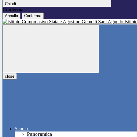
Chiudi
Conferma
Annulla
Conferma
Istitu
close
Scuola
Panoramica