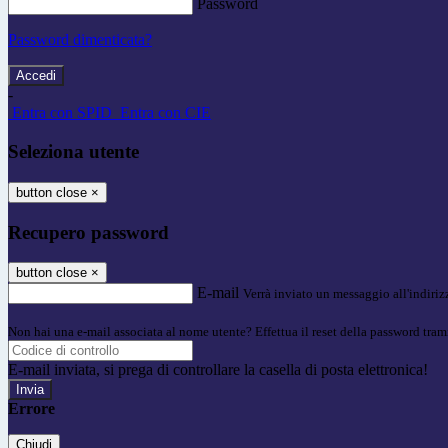
Password
Password dimenticata?
-
Entra con SPID
Entra con CIE
Seleziona utente
button close
×
Recupero password
button close
×
E-mail
Verrà inviato un messaggio all'indirizz
Non hai una e-mail associata al nome utente? Effettua il reset della password tram
E-mail inviata, si prega di controllare la casella di posta elettronica!
Errore
Chiudi