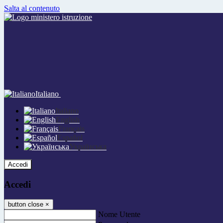
Salta al contenuto
Italiano
Italiano
English
Français
Español
Українська
Accedi
Accedi
button close
×
Nome Utente