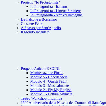
Progetto "Io Protagonista"
Io Protagonista - Italiano
Io Protagonista - Lingue Straniere
Io Protagonista - Arte ed Immagine
Da Falcone a Borsellino
Crescere Felix
A Spasso per Sant'Agnello
Il Mondo Incantato
Progetto Articolo 9 CCNL
Manifestazione Finale
Modulo 5 - Cheerleaders
Modulo 4 - Questi Figli!
Modulo 3 - Musicalmente
Modulo 2 - Fly My English
Modulo 1 - Lettura Animata
Teatro Workshop in Lingua
150° Anniversario della Nascita del Comune di Sant'Agn