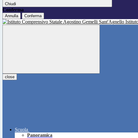
Chiudi
Conferma
Annulla
Conferma
Istitu
close
Scuola
Panoramica