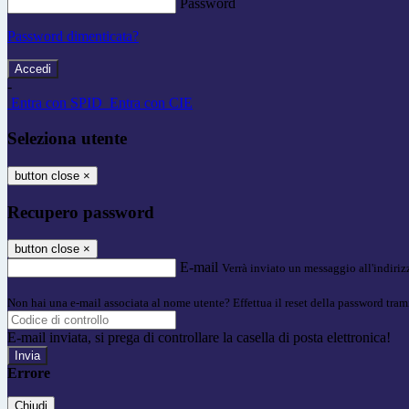
Password
Password dimenticata?
-
Entra con SPID
Entra con CIE
Seleziona utente
button close
×
Recupero password
button close
×
E-mail
Verrà inviato un messaggio all'indirizz
Non hai una e-mail associata al nome utente? Effettua il reset della password tram
E-mail inviata, si prega di controllare la casella di posta elettronica!
Errore
Chiudi