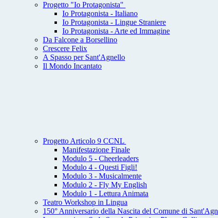
Progetto "Io Protagonista"
Io Protagonista - Italiano
Io Protagonista - Lingue Straniere
Io Protagonista - Arte ed Immagine
Da Falcone a Borsellino
Crescere Felix
A Spasso per Sant'Agnello
Il Mondo Incantato
Progetto Articolo 9 CCNL
Manifestazione Finale
Modulo 5 - Cheerleaders
Modulo 4 - Questi Figli!
Modulo 3 - Musicalmente
Modulo 2 - Fly My English
Modulo 1 - Lettura Animata
Teatro Workshop in Lingua
150° Anniversario della Nascita del Comune di Sant'Agn