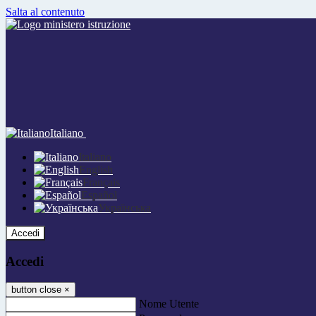
Salta al contenuto
Italiano
Italiano
English
Français
Español
Українська
Accedi
Accedi
button close
×
Nome Utente