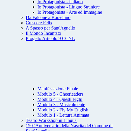
Io Protagonista - Italiano
Io Protagonista - Lingue Straniere
Io Protagonista - Arte ed Immagine
Da Falcone a Borsellino
Crescere Felix
A Spasso per Sant'Agnello
Il Mondo Incantato
Progetto Articolo 9 CCNL
Manifestazione Finale
Modulo 5 - Cheerleaders
Modulo 4 - Questi Figli!
Modulo 3 - Musicalmente
Modulo 2 - Fly My English
Modulo 1 - Lettura Animata
Teatro Workshop in Lingua
150° Anniversario della Nascita del Comune di
Sant'Agnello