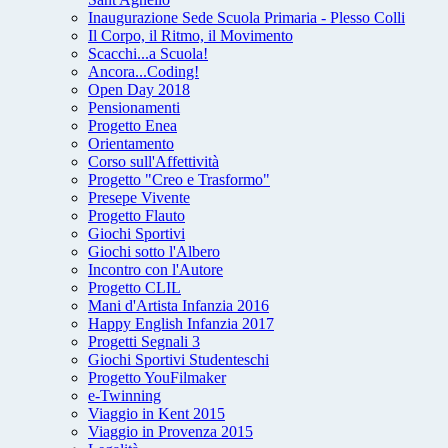
Inaugurazione Sede Scuola Primaria - Plesso Colli
Il Corpo, il Ritmo, il Movimento
Scacchi...a Scuola!
Ancora...Coding!
Open Day 2018
Pensionamenti
Progetto Enea
Orientamento
Corso sull'Affettività
Progetto "Creo e Trasformo"
Presepe Vivente
Progetto Flauto
Giochi Sportivi
Giochi sotto l'Albero
Incontro con l'Autore
Progetto CLIL
Mani d'Artista Infanzia 2016
Happy English Infanzia 2017
Progetti Segnali 3
Giochi Sportivi Studenteschi
Progetto YouFilmaker
e-Twinning
Viaggio in Kent 2015
Viaggio in Provenza 2015