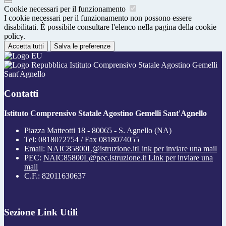
Cookie necessari per il funzionamento
I cookie necessari per il funzionamento non possono essere
disabilitati. È possibile consultare l'elenco nella pagina della cookie
policy.
Accetta tutti
Salva le preferenze
Istituto Comprensivo Statale Agostino Gemelli
Sant'Agnello
Contatti
Istituto Comprensivo Statale Agostino Gemelli Sant'Agnello
Piazza Matteotti 18 - 80065 - S. Agnello (NA)
Tel:
0818072754 / Fax 0818074055
Email:
NAIC85800L@istruzione.it
Link per inviare una mail
PEC:
NAIC85800L@pec.istruzione.it
Link per inviare una
mail
C.F.: 82011630637
Sezione Link Utili