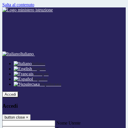
Salta al contenuto
Italiano
Italiano
English
Français
Español
Українська
Accedi
Accedi
button close
×
Nome Utente