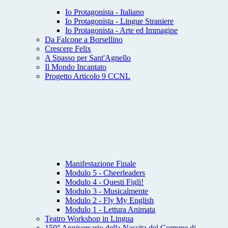
Io Protagonista - Italiano
Io Protagonista - Lingue Straniere
Io Protagonista - Arte ed Immagine
Da Falcone a Borsellino
Crescere Felix
A Spasso per Sant'Agnello
Il Mondo Incantato
Progetto Articolo 9 CCNL
Manifestazione Finale
Modulo 5 - Cheerleaders
Modulo 4 - Questi Figli!
Modulo 3 - Musicalmente
Modulo 2 - Fly My English
Modulo 1 - Lettura Animata
Teatro Workshop in Lingua
150° Anniversario della Nascita del Comune di