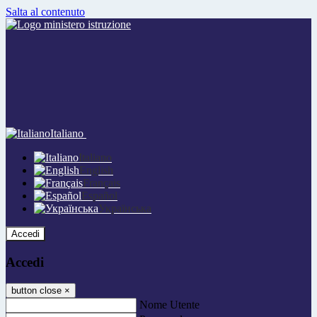
Salta al contenuto
Italiano
Italiano
English
Français
Español
Українська
Accedi
Accedi
button close
×
Nome Utente