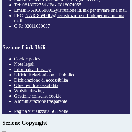
Tel:
0818072754 / Fax 0818074055
Email:
NAIC85800L@istruzione.it
Link per inviare una mail
PEC:
NAIC85800L@pec.istruzione.it
Link per inviare una
mail
C.F.: 82011630637
Sezione Link Utili
Cookie policy
Note legali
Informativa Privacy
Ufficio Relazioni con il Pubblico
Dichiarazione di accessibilità
Obiettivi di accessibilità
Whistleblowing
Gestione consensi cookie
Amministrazione trasparente
Pagina visualizzata
568
volte
Sezione Copyright