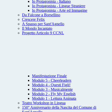
Io Protagonista - Italiano
Io Protagonista - Lingue Straniere
Io Protagonista - Arte ed Immagine
Da Falcone a Borsellino
Crescere Felix
A Spasso per Sant'Agnello
Il Mondo Incantato
Progetto Articolo 9 CCNL
Manifestazione Finale
Modulo 5 - Cheerleaders
Modulo 4 - Questi Figli!
Modulo 3 - Musicalmente
Modulo 2 - Fly My English
Modulo 1 - Lettura Animata
Teatro Workshop in Lingua
150° Anniversario della Nascita del Comune di
Sant'Agnello