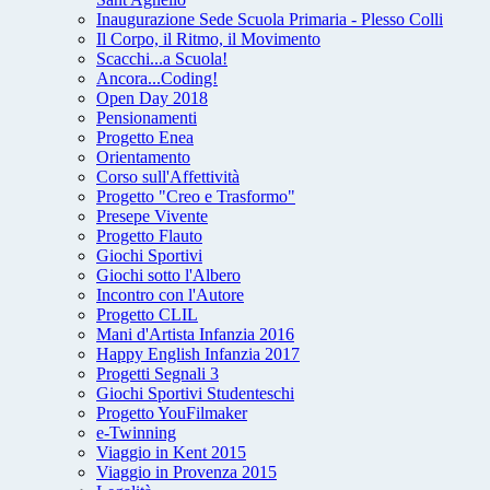
Inaugurazione Sede Scuola Primaria - Plesso Colli
Il Corpo, il Ritmo, il Movimento
Scacchi...a Scuola!
Ancora...Coding!
Open Day 2018
Pensionamenti
Progetto Enea
Orientamento
Corso sull'Affettività
Progetto "Creo e Trasformo"
Presepe Vivente
Progetto Flauto
Giochi Sportivi
Giochi sotto l'Albero
Incontro con l'Autore
Progetto CLIL
Mani d'Artista Infanzia 2016
Happy English Infanzia 2017
Progetti Segnali 3
Giochi Sportivi Studenteschi
Progetto YouFilmaker
e-Twinning
Viaggio in Kent 2015
Viaggio in Provenza 2015