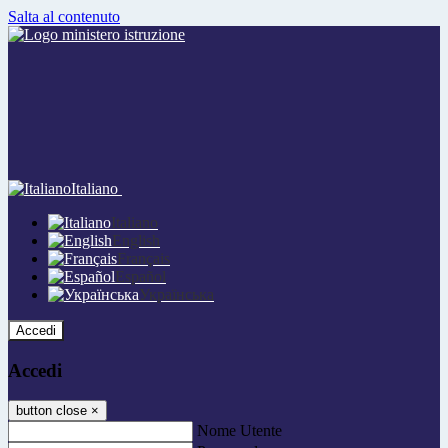
Salta al contenuto
Italiano
Italiano
English
Français
Español
Українська
Accedi
Accedi
button close
×
Nome Utente