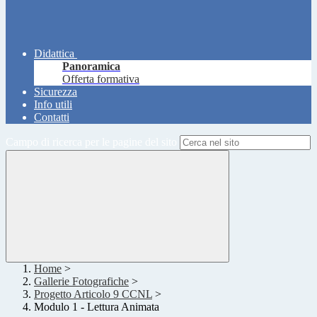
Didattica
Panoramica
Offerta formativa
Sicurezza
Info utili
Contatti
Campo di ricerca per le pagine del sito
Home
>
Gallerie Fotografiche
>
Progetto Articolo 9 CCNL
>
Modulo 1 - Lettura Animata