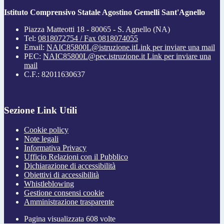
Istituto Comprensivo Statale Agostino Gemelli Sant'Agnello
Piazza Matteotti 18 - 80065 - S. Agnello (NA)
Tel:
0818072754 / Fax 0818074055
Email:
NAIC85800L@istruzione.it
Link per inviare una mail
PEC:
NAIC85800L@pec.istruzione.it
Link per inviare una
mail
C.F.: 82011630637
Sezione Link Utili
Cookie policy
Note legali
Informativa Privacy
Ufficio Relazioni con il Pubblico
Dichiarazione di accessibilità
Obiettivi di accessibilità
Whistleblowing
Gestione consensi cookie
Amministrazione trasparente
Pagina visualizzata
608
volte