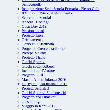
Sant'Agnello
Inaugurazione Sede Scuola Primaria - Plesso Colli
Il Corpo, il Ritmo, il Movimento
Scacchi...a Scuola!
Ancora...Coding!
Open Day 2018
Pensionamenti
Progetto Enea
Orientamento
Corso sull'Affettività
Progetto "Creo e Trasformo"
Presepe Vivente
Progetto Flauto
Giochi Sportivi
Giochi sotto l'Albero
Incontro con l'Autore
Progetto CLIL
Mani d'Artista Infanzia 2016
Happy English Infanzia 2017
Progetti Segnali 3
Giochi Sportivi Studenteschi
Progetto YouFilmaker
e-Twinning
Viaggio in Kent 2015