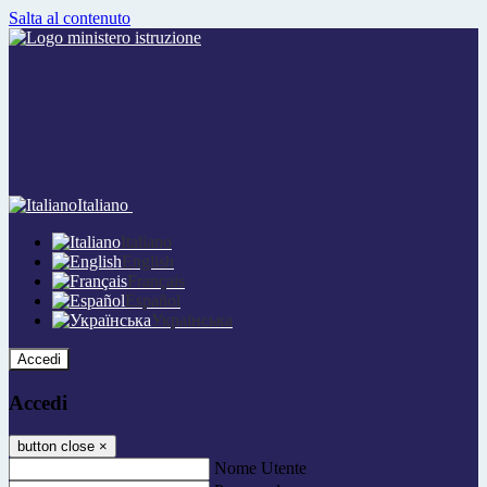
Salta al contenuto
Italiano
Italiano
English
Français
Español
Українська
Accedi
Accedi
button close
×
Nome Utente