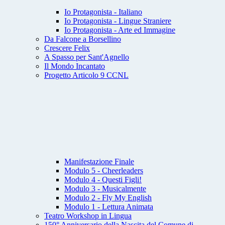
Io Protagonista - Italiano
Io Protagonista - Lingue Straniere
Io Protagonista - Arte ed Immagine
Da Falcone a Borsellino
Crescere Felix
A Spasso per Sant'Agnello
Il Mondo Incantato
Progetto Articolo 9 CCNL
Manifestazione Finale
Modulo 5 - Cheerleaders
Modulo 4 - Questi Figli!
Modulo 3 - Musicalmente
Modulo 2 - Fly My English
Modulo 1 - Lettura Animata
Teatro Workshop in Lingua
150° Anniversario della Nascita del Comune di